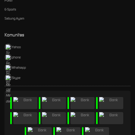
Poker
E-Sports
Sabung Ayam
Komunitas
Yahoo
phone
Whatsapp
Skype