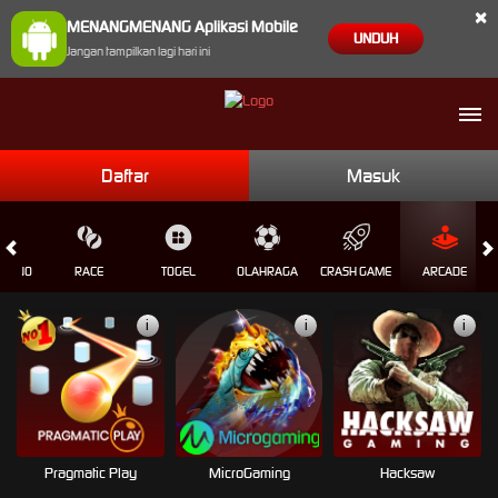
×
MENANGMENANG Aplikasi Mobile
UNDUH
Jangan tampilkan lagi hari ini
Daftar
Masuk
CASINO
RACE
TOGEL
OLAHRAGA
CRASH GAME
ARCADE
i
i
i
Pragmatic Play
MicroGaming
Hacksaw