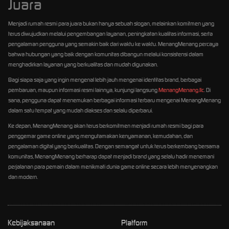
Juara
Menjadi rumah resmi para juara bukan hanya sebuah slogan, melainkan komitmen yang
terus diwujudkan melalui pengembangan layanan, peningkatan kualitas informasi, serta
pengalaman pengguna yang semakin baik dari waktu ke waktu. MenangMenang percaya
bahwa hubungan yang baik dengan komunitas dibangun melalui konsistensi dalam
menghadirkan layanan yang berkualitas dan mudah digunakan.
Bagi siapa saja yang ingin mengenal lebih jauh mengenai identitas brand, berbagai
pembaruan, maupun informasi resmi lainnya, kunjungi langsung
MenangMenang.llc
. Di
sana, pengguna dapat menemukan berbagai informasi terbaru mengenai MenangMenang
dalam satu tempat yang mudah diakses dan selalu diperbarui.
Ke depan, MenangMenang akan terus berkomitmen menjadi rumah resmi bagi para
penggemar game online yang mengutamakan kenyamanan, kemudahan, dan
pengalaman digital yang berkualitas. Dengan semangat untuk terus berkembang bersama
komunitas, MenangMenang berharap dapat menjadi brand yang selalu hadir menemani
perjalanan para pemain dalam menikmati dunia game online secara lebih menyenangkan
dan modern.
Kebijaksanaan
Platform