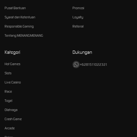
Pusat Bantuan
Promosi
Syarat dan Ketentuan
Loyalty
Responsible Gaming
Referral
Tentang MENANGMENANG
Kategori
Dukungan
Hot Games
+6281511022321
Slots
Live Casino
Race
Togel
Olahraga
Crash Game
Arcade