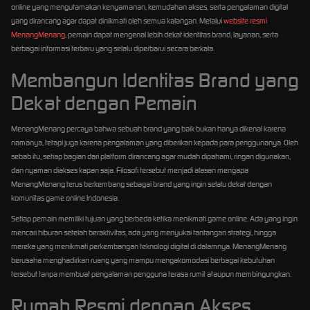
online yang mengutamakan kenyamanan, kemudahan akses, serta pengalaman digital
yang dirancang agar dapat dinikmati oleh semua kalangan. Melalui
website resmi
MenangMenang
, pemain dapat mengenal lebih dekat identitas brand, layanan, serta
berbagai informasi terbaru yang selalu diperbarui secara berkala.
Membangun Identitas Brand yang
Dekat dengan Pemain
MenangMenang percaya bahwa sebuah brand yang baik bukan hanya dikenal karena
namanya, tetapi juga karena pengalaman yang diberikan kepada para penggunanya. Oleh
sebab itu, setiap bagian dari platform dirancang agar mudah dipahami, ringan digunakan,
dan nyaman diakses kapan saja. Filosofi tersebut menjadi alasan mengapa
MenangMenang terus berkembang sebagai brand yang ingin selalu dekat dengan
komunitas game online Indonesia.
Setiap pemain memiliki tujuan yang berbeda ketika menikmati game online. Ada yang ingin
mencari hiburan setelah beraktivitas, ada yang menyukai tantangan strategi, hingga
mereka yang menikmati perkembangan teknologi digital di dalamnya. MenangMenang
berusaha menghadirkan ruang yang mampu mengakomodasi berbagai kebutuhan
tersebut tanpa membuat pengalaman pengguna terasa rumit ataupun membingungkan.
Rumah Resmi dengan Akses