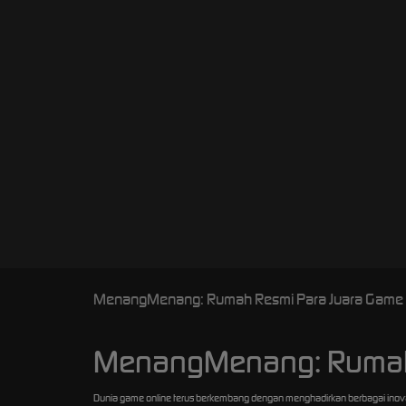
MenangMenang: Rumah Resmi Para Juara Game O
MenangMenang: Rumah 
Dunia game online terus berkembang dengan menghadirkan berbagai inova