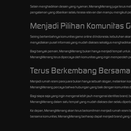
Selain menghadirkan desain yang nyaman, MenangMenang juga terus melak
pengalaman yang diberikan selalu terasa relevan dan mampu mengikuti 
Menjadi Pilihan Komunitas 
Seiring bertambahnya komunitas game online di Indonesia, kebutuhan a
menyediakan pusat informasi yang mudah diakses sekaligus menghadirkan i
Bagi banyak pemain, MenangMenang bukan hanya menjadi tempat untuk meng
MenangMenang terus dipercaya oleh komunitas yang ingin memperoleh peng
Terus Berkembang Bersama 
Menjadi rumah resmi para juara bukan hanya sebuah slogan, melainkan ko
MenangMenang percaya bahwa hubungan yang baik dengan komunitas diba
Bagi siapa saja yang ingin mengenal lebih jauh mengenai identitas brand,
MenangMenang dalam satu tempat yang mudah diakses dan selalu diperba
Ke depan, MenangMenang akan terus berkomitmen menjadi rumah resmi b
bersama komunitas, MenangMenang berharap dapat menjadi brand yang se