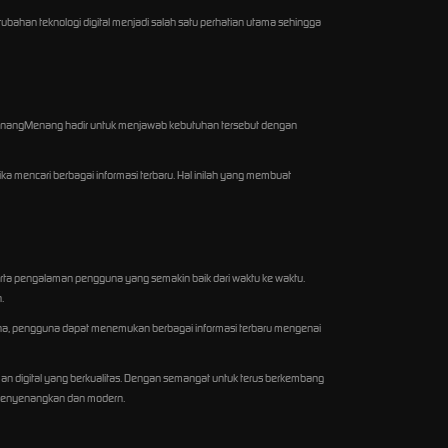
han teknologi digital menjadi salah satu perhatian utama sehingga
 MenangMenang hadir untuk menjawab kebutuhan tersebut dengan
 mencari berbagai informasi terbaru. Hal inilah yang membuat
erta pengalaman pengguna yang semakin baik dari waktu ke waktu.
.
ana, pengguna dapat menemukan berbagai informasi terbaru mengenai
digital yang berkualitas. Dengan semangat untuk terus berkembang
 menyenangkan dan modern.