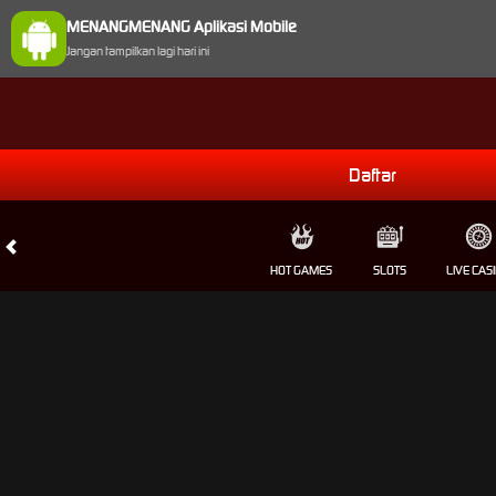
MENANGMENANG Aplikasi Mobile
Jangan tampilkan lagi hari ini
Daftar
HOT GAMES
SLOTS
LIVE CAS