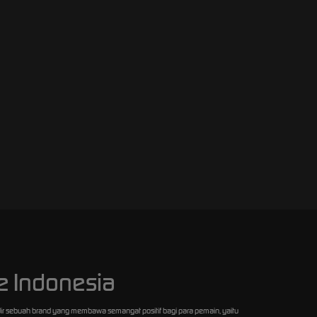
 Indonesia
r sebuah brand yang membawa semangat positif bagi para pemain, yaitu