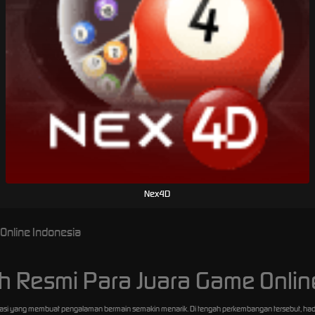
Nex4D
nline Indonesia
Resmi Para Juara Game Online
si yang membuat pengalaman bermain semakin menarik. Di tengah perkembangan tersebut, hadi