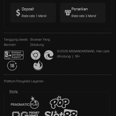
Deposit
Penarikan
Rata-rata 1 Menit
Rata-rata 3 Menit
Tanggung Jawab
Browser Yang
Bermain
Didukung
©2026 MENANGMENANG. Hak cipta
dilindungi | 18+
Platform Penyedia Layanan
Slots