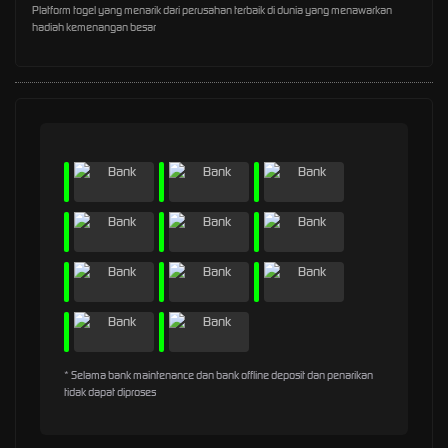
Platform togel yang menarik dari perusahan terbaik di dunia yang menawarkan
hadiah kemenangan besar
* Selama bank maintenance dan bank offline deposit dan penarikan
tidak dapat diproses