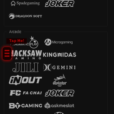
Arcade
Tap Me!