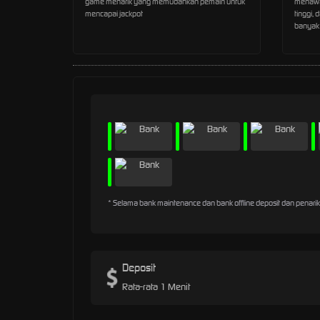
game menarik yang memudahkan pemain untuk
menawar
mencapai jackpot
tinggi,
banyak 
* Selama bank maintenance dan bank offline deposit dan penarik
Deposit
Rata-rata 1 Menit