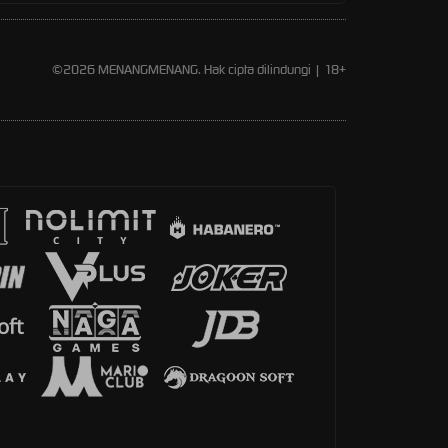
©2026 MENANGMENANG. Hak cipta dilindungi | 18+