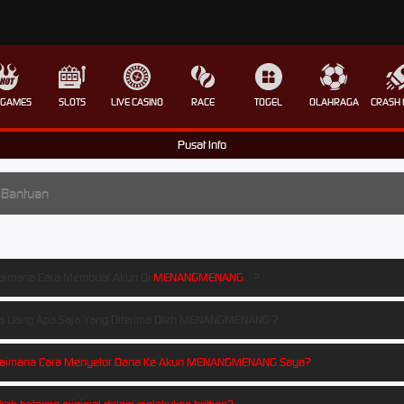
 GAMES
SLOTS
LIVE CASINO
RACE
TOGEL
OLAHRAGA
CRASH
Pusat Info
 Bantuan
gaimana Cara Membuat Akun Di
MENANGMENANG
?
ta Uang Apa Saja Yang Diterima Oleh MENANGMENANG ?
gaimana Cara Menyetor Dana Ke Akun MENANGMENANG Saya?