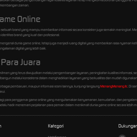
ukan berbagai pengembangan agar kualitas layanan tetap mengikuti kebutuhan pengguna. Peruba
perkembangan zaman.
Game Online
kan sebuah brand yang mampu memberikan informasi secara konsisten juga semakin meningkat. 
dentitas brand yang kuat dan profesional.
enal dunia game online, tetapi juga menjadi ruang digital yang memberikan rasa nyaman ketika
alaman digital yang lebih baik.
Para Juara
mitmen yang terus diwujudkan melalui pengembangan layanan, peningkatan kualitas informasi, s
ngun melalui konsistensi dalam menghadirkan layanan yang berkualitas dan mudah digunakan
 berbagai pembaruan, maupun informasi resmi lainnya, kunjungi langsung
MenangMenang.llc
. Di s
rui.
agi para penggemar game online yang mengutamakan kenyamanan, kemudahan, dan pengalaman 
lalu hadir menemani perjalanan para pemain dalam menikmati dunia game online secara lebih
m
Kategori
Dukunga