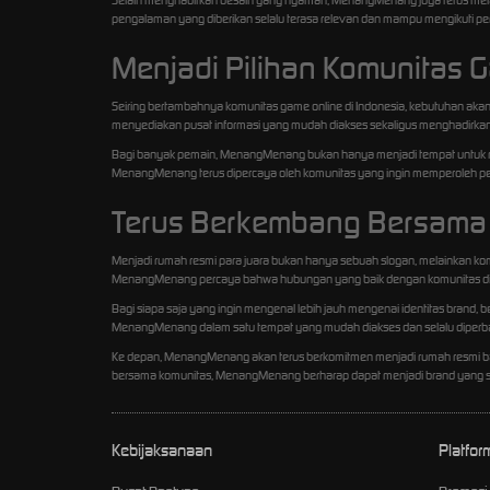
Selain menghadirkan desain yang nyaman, MenangMenang juga terus melak
pengalaman yang diberikan selalu terasa relevan dan mampu mengikuti 
Menjadi Pilihan Komunitas 
Seiring bertambahnya komunitas game online di Indonesia, kebutuhan a
menyediakan pusat informasi yang mudah diakses sekaligus menghadirkan i
Bagi banyak pemain, MenangMenang bukan hanya menjadi tempat untuk meng
MenangMenang terus dipercaya oleh komunitas yang ingin memperoleh peng
Terus Berkembang Bersama 
Menjadi rumah resmi para juara bukan hanya sebuah slogan, melainkan ko
MenangMenang percaya bahwa hubungan yang baik dengan komunitas diba
Bagi siapa saja yang ingin mengenal lebih jauh mengenai identitas brand,
MenangMenang dalam satu tempat yang mudah diakses dan selalu diperba
Ke depan, MenangMenang akan terus berkomitmen menjadi rumah resmi b
bersama komunitas, MenangMenang berharap dapat menjadi brand yang se
Kebijaksanaan
Platfor