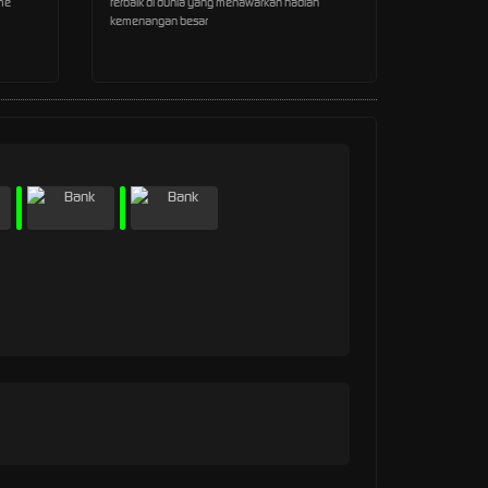
ame
terbaik di dunia yang menawarkan hadiah
kemenangan besar