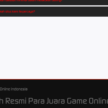
kah batasan minimal dalam melakukan betting?
kah situs kami terpercaya?
nline Indonesia
Resmi Para Juara Game Online