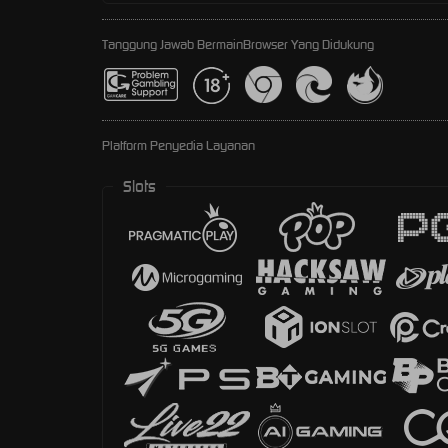
Tanggung Jawab Bermain
Browser Yang Didukung
Platform Penyedia Layanan
Slots