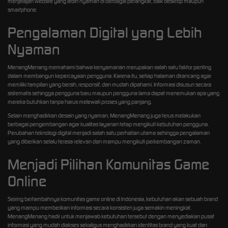
menjelajah website yang lebih nyaman di berbagai perangkat, baik desktop maupun
smartphone.
Pengalaman Digital yang Lebih
Nyaman
MenangMenang memahami bahwa kenyamanan merupakan salah satu faktor penting
dalam membangun kepercayaan pengguna. Karena itu, setiap halaman dirancang agar
memiliki tampilan yang bersih, responsif, dan mudah dipahami. Informasi disusun secara
sistematis sehingga pengguna baru maupun pengguna lama dapat menemukan apa yang
mereka butuhkan tanpa harus melewati proses yang panjang.
Selain menghadirkan desain yang nyaman, MenangMenang juga terus melakukan
berbagai pengembangan agar kualitas layanan tetap mengikuti kebutuhan pengguna.
Perubahan teknologi digital menjadi salah satu perhatian utama sehingga pengalaman
yang diberikan selalu terasa relevan dan mampu mengikuti perkembangan zaman.
Menjadi Pilihan Komunitas Game
Online
Seiring bertambahnya komunitas game online di Indonesia, kebutuhan akan sebuah brand
yang mampu memberikan informasi secara konsisten juga semakin meningkat.
MenangMenang hadir untuk menjawab kebutuhan tersebut dengan menyediakan pusat
informasi yang mudah diakses sekaligus menghadirkan identitas brand yang kuat dan