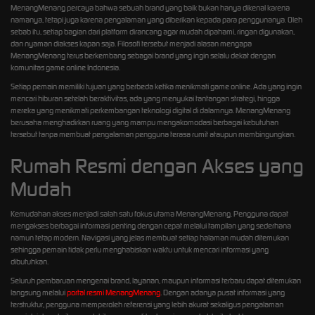
MenangMenang percaya bahwa sebuah brand yang baik bukan hanya dikenal karena
namanya, tetapi juga karena pengalaman yang diberikan kepada para penggunanya. Oleh
sebab itu, setiap bagian dari platform dirancang agar mudah dipahami, ringan digunakan,
dan nyaman diakses kapan saja. Filosofi tersebut menjadi alasan mengapa
MenangMenang terus berkembang sebagai brand yang ingin selalu dekat dengan
komunitas game online Indonesia.
Setiap pemain memiliki tujuan yang berbeda ketika menikmati game online. Ada yang ingin
mencari hiburan setelah beraktivitas, ada yang menyukai tantangan strategi, hingga
mereka yang menikmati perkembangan teknologi digital di dalamnya. MenangMenang
berusaha menghadirkan ruang yang mampu mengakomodasi berbagai kebutuhan
tersebut tanpa membuat pengalaman pengguna terasa rumit ataupun membingungkan.
Rumah Resmi dengan Akses yang
Mudah
Kemudahan akses menjadi salah satu fokus utama MenangMenang. Pengguna dapat
mengakses berbagai informasi penting dengan cepat melalui tampilan yang sederhana
namun tetap modern. Navigasi yang jelas membuat setiap halaman mudah ditemukan
sehingga pemain tidak perlu menghabiskan waktu untuk mencari informasi yang
dibutuhkan.
Seluruh pembaruan mengenai brand, layanan, maupun informasi terbaru dapat ditemukan
langsung melalui
portal resmi MenangMenang
. Dengan adanya pusat informasi yang
terstruktur, pengguna memperoleh referensi yang lebih akurat sekaligus pengalaman