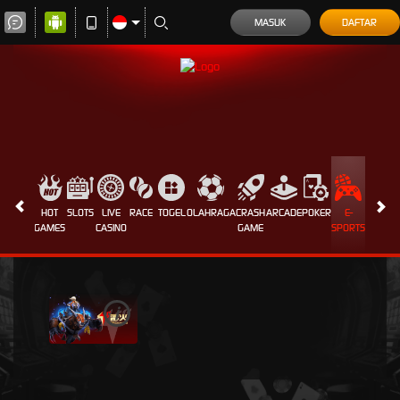
MASUK
DAFTAR
HOT
SLOTS
LIVE
RACE
TOGEL
OLAHRAGA
CRASH
ARCADE
POKER
E-
SABUN
GAMES
CASINO
GAME
SPORTS
AYAM
i