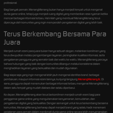
profesional.
Bagi banyak pemain, MenangMenang bukan hanya menjadi tempat untuk mengenal
dunia game online, tetapi juga menjadi ruang digital yang memberikan rasa nyaman ketika
mencari berbagai informasi terbaru. Hal inilah yang membuat MenangMenang terus
dipercaya oleh komunitas yang ingin memperoleh pengalaman digital yang lebih baik.
Terus Berkembang Bersama Para
Juara
Menjadi rumah resmi para juara bukan hanya sebuah slogan, melainkan komitmen yang
terus diwujudkan melalui pengembangan layanan, peningkatan kualitas informasi, serta
pengalaman pengguna yang semakin baik dari waktu ke waktu. MenangMenang percaya
bahwa hubungan yang baik dengan komunitas dibangun melalui konsistensi dalam
menghadirkan layanan yang berkualitas dan mudah digunakan.
Bagi siapa saja yang ingin mengenal lebih jauh mengenai identitas brand, berbagai
pembaruan, maupun informasi resmi lainnya, kunjungi langsung
MenangMenang.llc
. Di
sana, pengguna dapat menemukan berbagai informasi terbaru mengenai MenangMenang
dalam satu tempat yang mudah diakses dan selalu diperbarui.
Ke depan, MenangMenang akan terus berkomitmen menjadi rumah resmi bagi para
penggemar game online yang mengutamakan kenyamanan, kemudahan, dan
pengalaman digital yang berkualitas. Dengan semangat untuk terus berkembang bersama
komunitas, MenangMenang berharap dapat menjadi brand yang selalu hadir menemani
perjalanan para pemain dalam menikmati dunia game online secara lebih menyenangkan