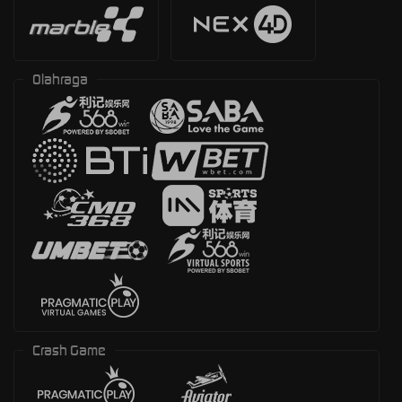
Olahraga
Crash Game