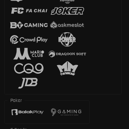
Poker