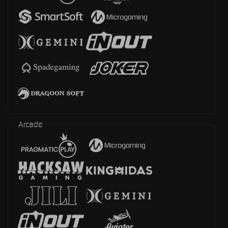
Arcade