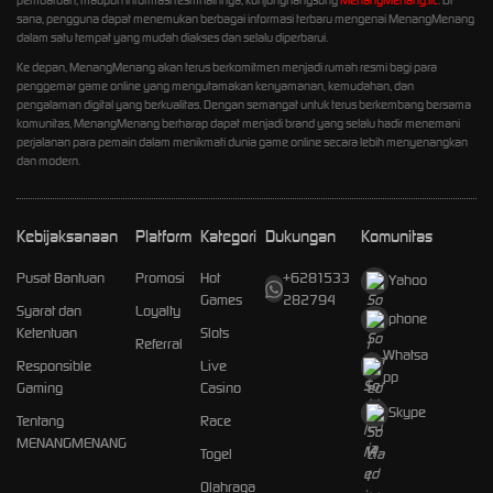
sana, pengguna dapat menemukan berbagai informasi terbaru mengenai MenangMenang
dalam satu tempat yang mudah diakses dan selalu diperbarui.
Ke depan, MenangMenang akan terus berkomitmen menjadi rumah resmi bagi para
penggemar game online yang mengutamakan kenyamanan, kemudahan, dan
pengalaman digital yang berkualitas. Dengan semangat untuk terus berkembang bersama
komunitas, MenangMenang berharap dapat menjadi brand yang selalu hadir menemani
perjalanan para pemain dalam menikmati dunia game online secara lebih menyenangkan
dan modern.
Kebijaksanaan
Platform
Kategori
Dukungan
Komunitas
Pusat Bantuan
Promosi
Hot
+6281533
Yahoo
Games
282794
Syarat dan
Loyalty
phone
Ketentuan
Slots
Referral
Whatsa
Responsible
Live
pp
Gaming
Casino
Skype
Tentang
Race
MENANGMENANG
Togel
Olahraga