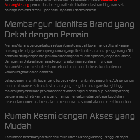
MenangMenang
, pemain dapat mengenal lebih dekat identitas brand, layanan, serta
berbagai informasi terbaru yang selalu diperbarui secara berkala.
Membangun Identitas Brand yang
Dekat dengan Pemain
MenangMenang percaya bahwa sebuah brand yang baik bukan hanya dikenal karena
namanya, tetapi juga karena pengalaman yang diberikan kepada para penggunanya. Oleh
sebab itu, setiap bagian dari platform dirancang agar mudah dipahami, ringan digunakan,
dan nyaman diakses kapan saja. Filosofi tersebut menjadi alasan mengapa
MenangMenang terus berkembang sebagai brand yang ingin selalu dekat dengan
komunitas game online Indonesia.
Setiap pemain memiliki tujuan yang berbeda ketika menikmati game online. Ada yang ingin
mencari hiburan setelah beraktivitas, ada yang menyukai tantangan strategi, hingga
mereka yang menikmati perkembangan teknologi digital di dalamnya. MenangMenang
berusaha menghadirkan ruang yang mampu mengakomodasi berbagai kebutuhan
tersebut tanpa membuat pengalaman pengguna terasa rumit ataupun membingungkan.
Rumah Resmi dengan Akses yang
Mudah
Kemudahan akses menjadi salah satu fokus utama MenangMenang. Pengguna dapat