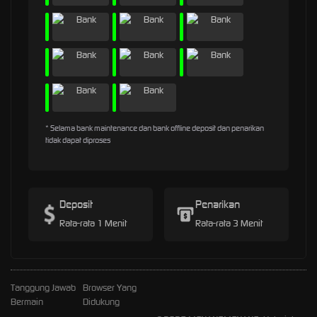
* Selama bank maintenance dan bank offline deposit dan penarikan
tidak dapat diproses
Deposit
Penarikan
Rata-rata 1 Menit
Rata-rata 3 Menit
Tanggung Jawab
Browser Yang
Bermain
Didukung