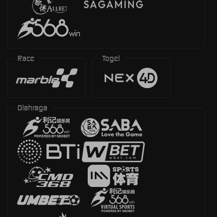
Race
Togel
Olahraga